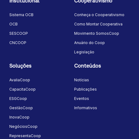
Institucional
Cooperativismo
Sistema OCB
Conheça o Cooperativismo
OCB
Como Montar Cooperativa
SESCOOP
Movimento SomosCoop
CNCOOP
Anuário do Coop
Legislação
Soluções
Conteúdos
AvaliaCoop
Notícias
CapacitaCoop
Publicações
ESGCoop
Eventos
GestãoCoop
Informativos
InovaCoop
NegóciosCoop
RepresentaCoop