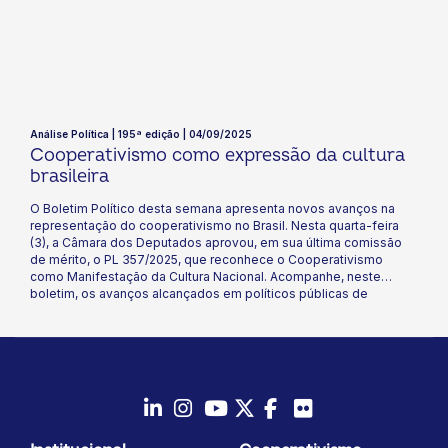
Análise Política | 195ª edição | 04/09/2025
Cooperativismo como expressão da cultura
brasileira
O Boletim Político desta semana apresenta novos avanços na
representação do cooperativismo no Brasil. Nesta quarta-feira
(3), a Câmara dos Deputados aprovou, em sua última comissão
de mérito, o PL 357/2025, que reconhece o Cooperativismo
como Manifestação da Cultura Nacional. Acompanhe, neste
boletim, os avanços alcançados em políticos públicas de
promoção, valorização e incentivo ao nosso movimento no
Congresso Nacional e nas Assembleias Legislativas em todo o
país. Boa leitura!
LinkedIn
Instagram
Youtube
Twitter/X
Facebook
Flickr