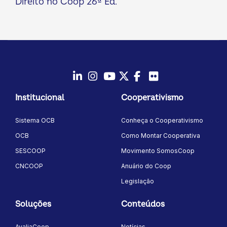
Direito no Coop 26ª Ed.
LinkedIn
Instagram
Youtube
Twitter/X
Facebook
Flickr
Institucional
Cooperativismo
Sistema OCB
Conheça o Cooperativismo
OCB
Como Montar Cooperativa
SESCOOP
Movimento SomosCoop
CNCOOP
Anuário do Coop
Legislação
Soluções
Conteúdos
AvaliaCoop
Notícias