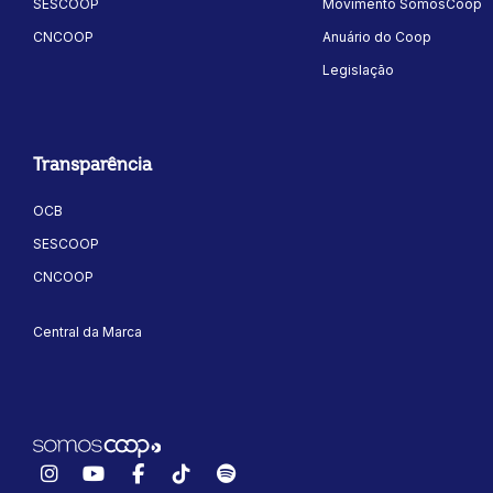
SESCOOP
Movimento SomosCoop
CNCOOP
Anuário do Coop
Legislação
Transparência
OCB
SESCOOP
CNCOOP
Central da Marca
Instagram
YouTube
Facebook
TikTok
Spotify