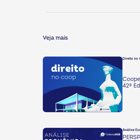
Veja mais
Direito no
Cooper
42ª Ed
Análise Ec
PERSP