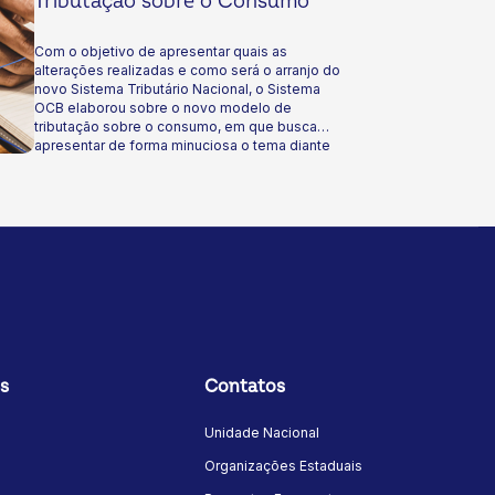
Tributação sobre o Consumo
Com o objetivo de apresentar quais as
alterações realizadas e como será o arranjo do
novo Sistema Tributário Nacional, o Sistema
OCB elaborou sobre o novo modelo de
tributação sobre o consumo, em que busca
apresentar de forma minuciosa o tema diante
de sua relevância. Nesta edição, serão
apresentados aspectos específicos que
envolvem as cooperativas e os materiais que
foram desenvolvidos. Boa leitura!
s
Contatos
Unidade Nacional
Organizações Estaduais