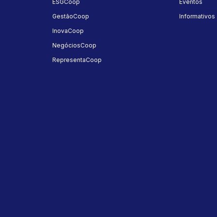
ESGCoop
Eventos
GestãoCoop
Informativos
InovaCoop
NegóciosCoop
RepresentaCoop