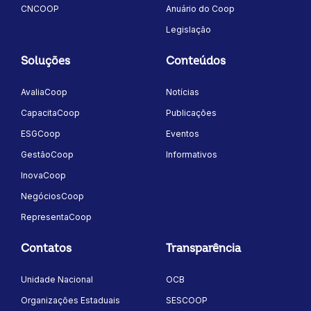
CNCOOP
Anuário do Coop
Legislação
Soluções
Conteúdos
AvaliaCoop
Notícias
CapacitaCoop
Publicações
ESGCoop
Eventos
GestãoCoop
Informativos
InovaCoop
NegóciosCoop
RepresentaCoop
Contatos
Transparência
Unidade Nacional
OCB
Organizações Estaduais
SESCOOP