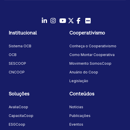
LinkedIn
Instagram
Youtube
Twitter/X
Facebook
Flickr
Institucional
Cooperativismo
Sistema OCB
Conheça o Cooperativismo
OCB
Como Montar Cooperativa
SESCOOP
Movimento SomosCoop
CNCOOP
Anuário do Coop
Legislação
Soluções
Conteúdos
AvaliaCoop
Notícias
CapacitaCoop
Publicações
ESGCoop
Eventos