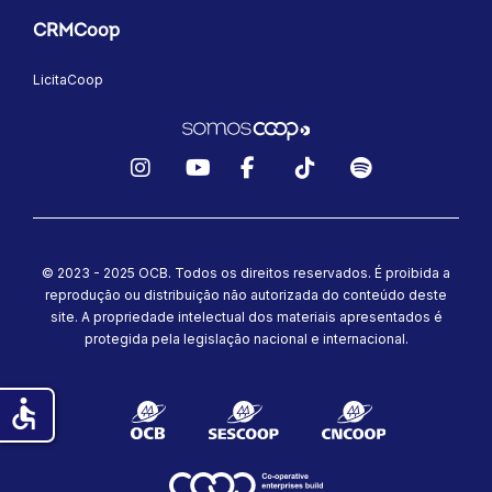
CRMCoop
LicitaCoop
Instagram
YouTube
Facebook
TikTok
Spotify
© 2023 - 2025 OCB. Todos os direitos reservados. É proibida a
reprodução ou distribuição não autorizada do conteúdo deste
site.
A propriedade intelectual dos materiais apresentados é
protegida pela legislação nacional e internacional.
accessible