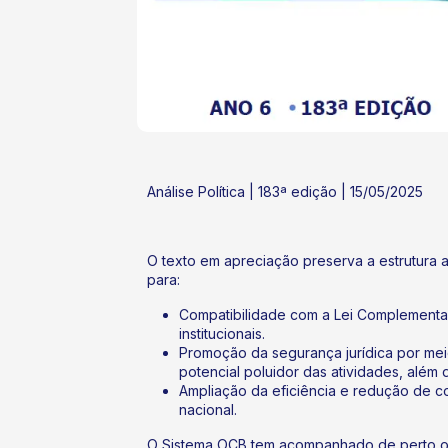
ok
kr
Análise Política | 183ª edição | 15/05/2025
O texto em apreciação preserva a estrutura
para:
Compatibilidade com a Lei Complementar
institucionais.
Promoção da segurança jurídica por meio
potencial poluidor das atividades, além d
Ampliação da eficiência e redução de c
nacional.
O Sistema OCB tem acompanhado de perto o t