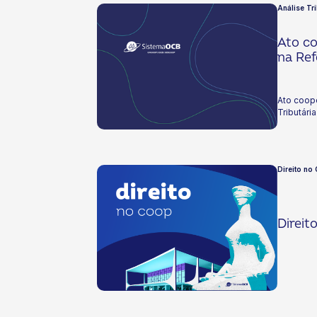
Análise Tr
Ato c
na Ref
Ato coop
Tributária
Direito no
Direit