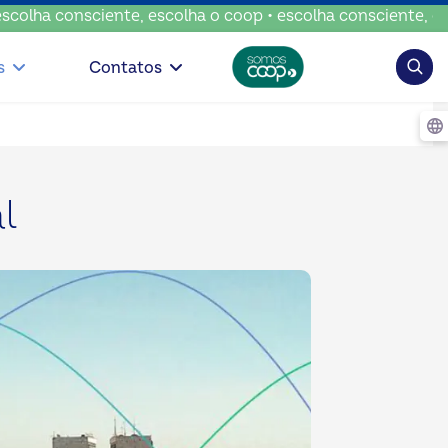
onsciente, escolha o coop • escolha consciente, escolha o 
Pesqui
s
Contatos
l