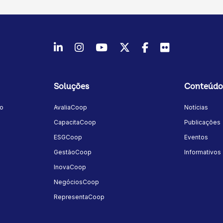
LinkedIn
Instagram
Youtube
Twitter/X
Facebook
Flickr
Soluções
Conteúdo
mo
AvaliaCoop
Notícias
a
CapacitaCoop
Publicações
ESGCoop
Eventos
GestãoCoop
Informativos
InovaCoop
NegóciosCoop
RepresentaCoop