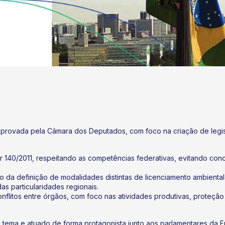
 aprovada pela Câmara dos Deputados, com foco na criação de leg
 140/2011, respeitando as competências federativas, evitando conc
 da definição de modalidades distintas de licenciamento ambienta
as particularidades regionais.
onflitos entre órgãos, com foco nas atividades produtivas, proteç
ema e atuado de forma protagonista junto aos parlamentares da Fr