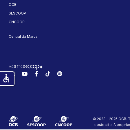
OCB
SESCOOP
CNCOOP
Central da Marca
Instagram
YouTube
Facebook
TikTok
Spotify
accessible
© 2023 - 2025 OCB. T
deste site.
A proprie