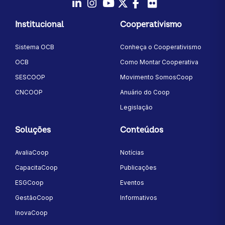
LinkedIn
Instagram
Youtube
Twitter/X
Facebook
Flickr
Institucional
Cooperativismo
Sistema OCB
Conheça o Cooperativismo
OCB
Como Montar Cooperativa
SESCOOP
Movimento SomosCoop
CNCOOP
Anuário do Coop
Legislação
Soluções
Conteúdos
AvaliaCoop
Notícias
CapacitaCoop
Publicações
ESGCoop
Eventos
GestãoCoop
Informativos
InovaCoop