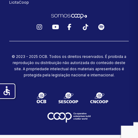
LicitaCoop
Instagram
YouTube
Facebook
TikTok
Spotify
© 2023 - 2025 OCB. Todos os direitos reservados. É proibida a
reprodução ou distribuição não autorizada do conteúdo deste
site.
A propriedade intelectual dos materiais apresentados é
protegida pela legislação nacional e internacional.
accessible