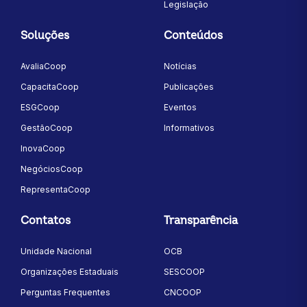
Legislação
Soluções
Conteúdos
AvaliaCoop
Notícias
CapacitaCoop
Publicações
ESGCoop
Eventos
GestãoCoop
Informativos
InovaCoop
NegóciosCoop
RepresentaCoop
Contatos
Transparência
Unidade Nacional
OCB
Organizações Estaduais
SESCOOP
Perguntas Frequentes
CNCOOP