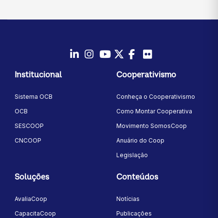
LinkedIn
Instagram
Youtube
Twitter/X
Facebook
Flickr
Institucional
Cooperativismo
Sistema OCB
Conheça o Cooperativismo
OCB
Como Montar Cooperativa
SESCOOP
Movimento SomosCoop
CNCOOP
Anuário do Coop
Legislação
Soluções
Conteúdos
AvaliaCoop
Notícias
CapacitaCoop
Publicações