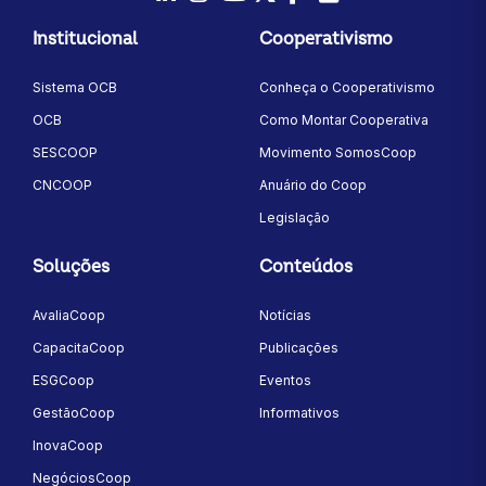
LinkedIn
Instagram
Youtube
Twitter/X
Facebook
Flickr
Institucional
Cooperativismo
Sistema OCB
Conheça o Cooperativismo
OCB
Como Montar Cooperativa
SESCOOP
Movimento SomosCoop
CNCOOP
Anuário do Coop
Legislação
Soluções
Conteúdos
AvaliaCoop
Notícias
CapacitaCoop
Publicações
ESGCoop
Eventos
GestãoCoop
Informativos
InovaCoop
NegóciosCoop