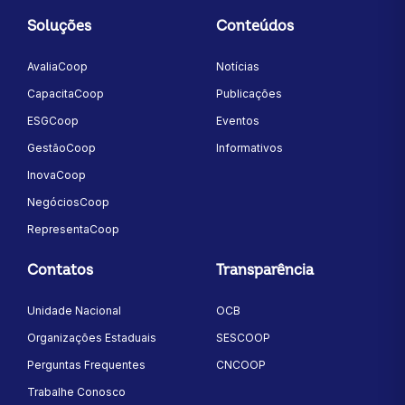
Soluções
Conteúdos
AvaliaCoop
Notícias
CapacitaCoop
Publicações
ESGCoop
Eventos
GestãoCoop
Informativos
InovaCoop
NegóciosCoop
RepresentaCoop
Contatos
Transparência
Unidade Nacional
OCB
Organizações Estaduais
SESCOOP
Perguntas Frequentes
CNCOOP
Trabalhe Conosco