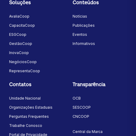
Soluções
Conteúdos
AvaliaCoop
Notícias
CapacitaCoop
Publicações
ESGCoop
Eventos
GestãoCoop
Informativos
InovaCoop
NegóciosCoop
RepresentaCoop
Contatos
Transparência
Unidade Nacional
OCB
Organizações Estaduais
SESCOOP
Perguntas Frequentes
CNCOOP
Trabalhe Conosco
Central da Marca
Portal de Privacidade