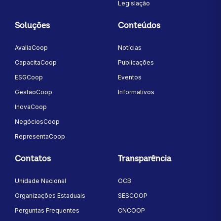
Legislação
Soluções
Conteúdos
AvaliaCoop
Notícias
CapacitaCoop
Publicações
ESGCoop
Eventos
GestãoCoop
Informativos
InovaCoop
NegóciosCoop
RepresentaCoop
Contatos
Transparência
Unidade Nacional
OCB
Organizações Estaduais
SESCOOP
Perguntas Frequentes
CNCOOP