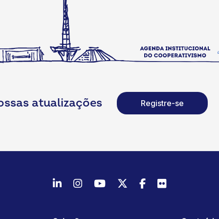
ossas atualizações
Registre-se
LinkedIn
Instagram
Youtube
Twitter/X
Facebook
Flickr