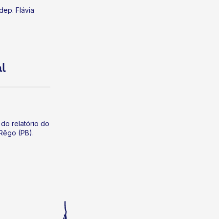
ep. Flávia
l
do relatório do
 Rêgo (PB).