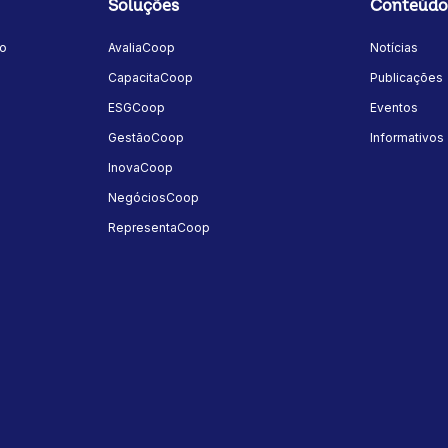
Soluções
Conteúdo
mo
AvaliaCoop
Notícias
a
CapacitaCoop
Publicações
ESGCoop
Eventos
GestãoCoop
Informativos
InovaCoop
NegóciosCoop
RepresentaCoop