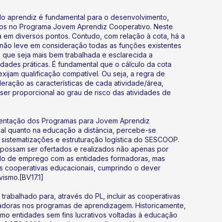
 do aprendiz é fundamental para o desenvolvimento,
dos no Programa Jovem Aprendiz Cooperativo. Neste
 em diversos pontos. Contudo, com relação à cota, há a
 não leve em consideração todas as funções existentes
que seja mais bem trabalhada e esclarecida a
idades práticas. É fundamental que o cálculo da cota
exijam qualificação compatível. Ou seja, a regra de
eração as características de cada atividade/área,
er proporcional ao grau de risco das atividades de
entação dos Programas para Jovem Aprendiz
ial quanto na educação a distância, percebe-se
e sistematizações e estruturação logística do SESCOOP.
s possam ser ofertados e realizados não apenas por
ulo de emprego com as entidades formadoras, mas
 cooperativas educacionais, cumprindo o dever
vismo.[BV17.1]
rabalhado para, através do PL, incluir as cooperativas
madoras nos programas de aprendizagem. Historicamente,
o entidades sem fins lucrativos voltadas à educação