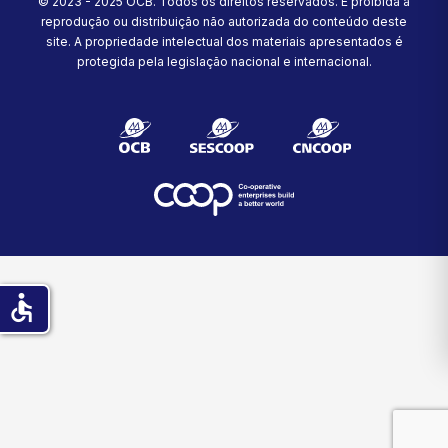
© 2023 - 2025 OCB. Todos os direitos reservados. É proibida a
reprodução ou distribuição não autorizada do conteúdo deste
site.
A propriedade intelectual dos materiais apresentados é
protegida pela legislação nacional e internacional.
accessible