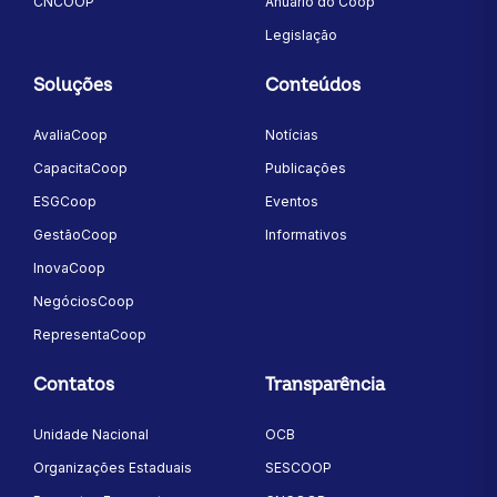
CNCOOP
Anuário do Coop
Legislação
Soluções
Conteúdos
AvaliaCoop
Notícias
CapacitaCoop
Publicações
ESGCoop
Eventos
GestãoCoop
Informativos
InovaCoop
NegóciosCoop
RepresentaCoop
Contatos
Transparência
Unidade Nacional
OCB
Organizações Estaduais
SESCOOP