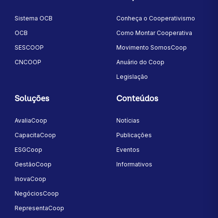
Sistema OCB
Conheça o Cooperativismo
OCB
Como Montar Cooperativa
SESCOOP
Movimento SomosCoop
CNCOOP
Anuário do Coop
Legislação
Soluções
Conteúdos
AvaliaCoop
Notícias
CapacitaCoop
Publicações
ESGCoop
Eventos
GestãoCoop
Informativos
InovaCoop
NegóciosCoop
RepresentaCoop