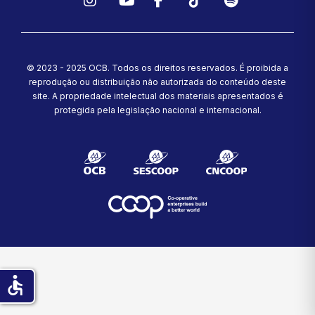
Instagram
YouTube
Facebook
TikTok
Spotify
© 2023 - 2025 OCB. Todos os direitos reservados. É proibida a
reprodução ou distribuição não autorizada do conteúdo deste
site.
A propriedade intelectual dos materiais apresentados é
protegida pela legislação nacional e internacional.
accessible