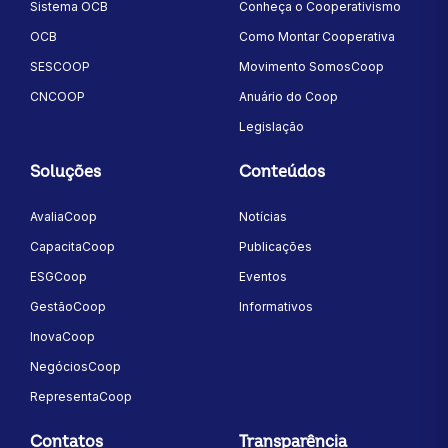
Sistema OCB
Conheça o Cooperativismo
OCB
Como Montar Cooperativa
SESCOOP
Movimento SomosCoop
CNCOOP
Anuário do Coop
Legislação
Soluções
Conteúdos
AvaliaCoop
Notícias
CapacitaCoop
Publicações
ESGCoop
Eventos
GestãoCoop
Informativos
InovaCoop
NegóciosCoop
RepresentaCoop
Contatos
Transparência