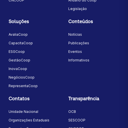
CNCOOP
Anuário do Coop
Legislação
Soluções
Conteúdos
AvaliaCoop
Notícias
CapacitaCoop
Publicações
ESGCoop
Eventos
GestãoCoop
Informativos
InovaCoop
NegóciosCoop
RepresentaCoop
Contatos
Transparência
Unidade Nacional
OCB
Organizações Estaduais
SESCOOP