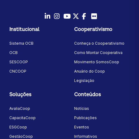
LinkedIn
Instagram
Youtube
Twitter/X
Facebook
Flickr
Institucional
Cooperativismo
Sistema OCB
Conheça o Cooperativismo
OCB
Como Montar Cooperativa
SESCOOP
Movimento SomosCoop
CNCOOP
Anuário do Coop
Legislação
Soluções
Conteúdos
AvaliaCoop
Notícias
CapacitaCoop
Publicações
ESGCoop
Eventos
GestãoCoop
Informativos