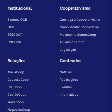
LinkedIn
Instagram
Youtube
Twitter/X
Facebook
Flickr
Institucional
Cooperativismo
Sistema OCB
Conheça o Cooperativismo
OCB
Como Montar Cooperativa
SESCOOP
Movimento SomosCoop
CNCOOP
Anuário do Coop
Legislação
Soluções
Conteúdos
AvaliaCoop
Notícias
CapacitaCoop
Publicações
ESGCoop
Eventos
GestãoCoop
Informativos
InovaCoop
NegóciosCoop