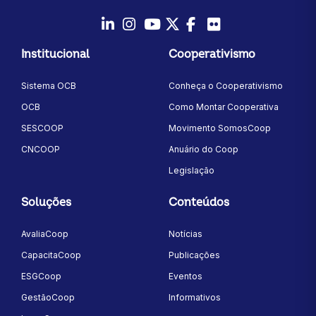
LinkedIn
Instagram
Youtube
Twitter/X
Facebook
Flickr
Institucional
Cooperativismo
Sistema OCB
Conheça o Cooperativismo
OCB
Como Montar Cooperativa
SESCOOP
Movimento SomosCoop
CNCOOP
Anuário do Coop
Legislação
Soluções
Conteúdos
AvaliaCoop
Notícias
CapacitaCoop
Publicações
ESGCoop
Eventos
GestãoCoop
Informativos