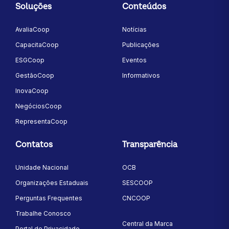
Soluções
Conteúdos
AvaliaCoop
Notícias
CapacitaCoop
Publicações
ESGCoop
Eventos
GestãoCoop
Informativos
InovaCoop
NegóciosCoop
RepresentaCoop
Contatos
Transparência
Unidade Nacional
OCB
Organizações Estaduais
SESCOOP
Perguntas Frequentes
CNCOOP
Trabalhe Conosco
Central da Marca
Portal de Privacidade