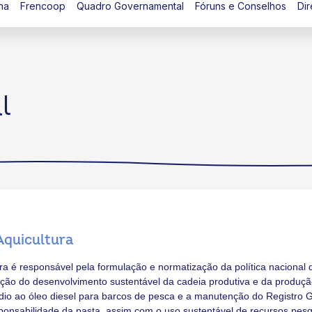
na
Frencoop
Quadro Governamental
Fóruns e Conselhos
Dir
l
Aquicultura
ura é responsável pela formulação e normatização da política nacional 
oção do desenvolvimento sustentável da cadeia produtiva e da produç
ídio ao óleo diesel para barcos de pesca e a manutenção do Registro 
ponsabilidade da pasta, assim com o uso sustentável de recursos pesq