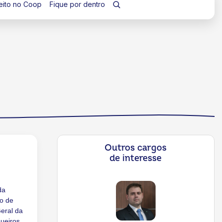
eito no Coop
Fique por dentro
Outros cargos
de interesse
da
ão de
Geral da
ueiros.