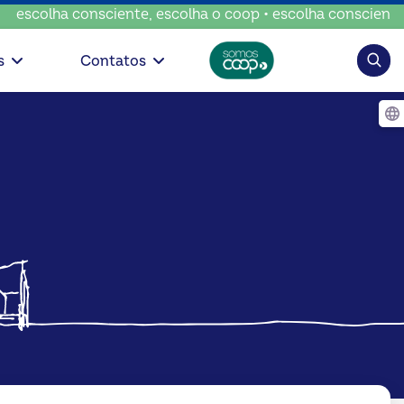
consciente, escolha o coop • escolha consciente, escolha o
Pesqui
s
Contatos