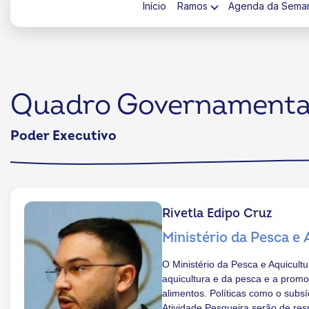
Início
Ramos
Agenda da Sema
Quadro Governamenta
ok
kr
Poder Executivo
Rivetla Edipo Cruz
Ministério da Pesca e 
O Ministério da Pesca e Aquicult
aquicultura e da pesca e a prom
alimentos. Políticas como o subs
Atividade Pesqueira serão de res