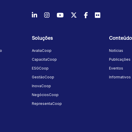
LinkedIn
Instagram
Youtube
Twitter/X
Facebook
Flickr
Soluções
Conteúdo
mo
AvaliaCoop
Notícias
a
CapacitaCoop
Publicações
ESGCoop
Eventos
GestãoCoop
Informativos
InovaCoop
NegóciosCoop
RepresentaCoop