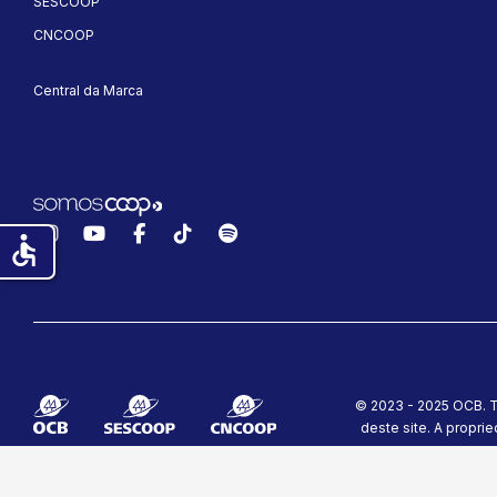
SESCOOP
CNCOOP
Central da Marca
Instagram
YouTube
Facebook
TikTok
Spotify
accessible
© 2023 - 2025 OCB. T
deste site.
A proprie