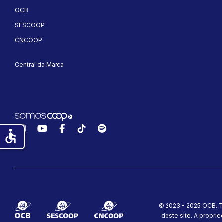
OCB
SESCOOP
CNCOOP
Central da Marca
Instagram
YouTube
Facebook
TikTok
Spotify
accessible
© 2023 - 2025 OCB. T
deste site.
A proprie