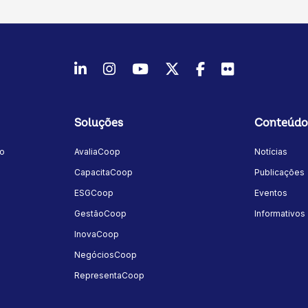
LinkedIn
Instagram
Youtube
Twitter/X
Facebook
Flickr
Soluções
Conteúdo
mo
AvaliaCoop
Notícias
a
CapacitaCoop
Publicações
ESGCoop
Eventos
GestãoCoop
Informativos
InovaCoop
NegóciosCoop
RepresentaCoop