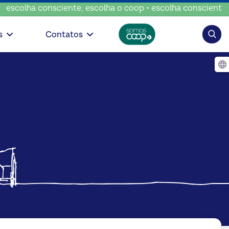
onsciente, escolha o coop • escolha consciente, escolha o 
Pesqui
s
Contatos