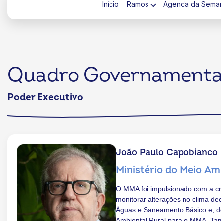
Início
Ramos
Agenda da Sema
Quadro Governamenta
ok
kr
Poder Executivo
João Paulo Capobianco
Ministério do Meio A
O MMA foi impulsionado com a cr
monitorar alterações no clima d
Águas e Saneamento Básico e; do 
Ambiental Rural para o MMA. Tam