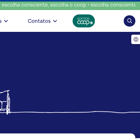
onsciente, escolha o coop • escolha consciente, escolha o c
Pesqui
s
Contatos