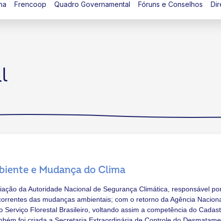
na
Frencoop
Quadro Governamental
Fóruns e Conselhos
Dir
l
mbiente e Mudança do Clima
iação da Autoridade Nacional de Segurança Climática, responsável po
ecorrentes das mudanças ambientais; com o retorno da Agência Nacion
Serviço Florestal Brasileiro, voltando assim a competência do Cadast
bém foi criada a Secretaria Extraordinária de Controle do Desmatame