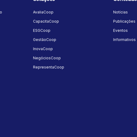
mo
AvaliaCoop
Notícias
a
CapacitaCoop
Publicações
ESGCoop
Eventos
GestãoCoop
Informativos
InovaCoop
NegóciosCoop
RepresentaCoop