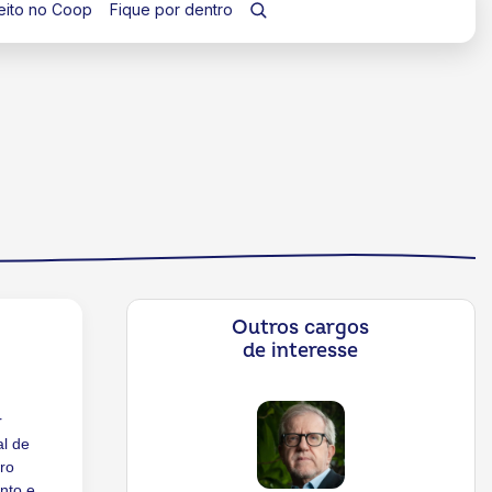
eito no Coop
Fique por dentro
Outros cargos
de interesse
r
al de
ro
nto e