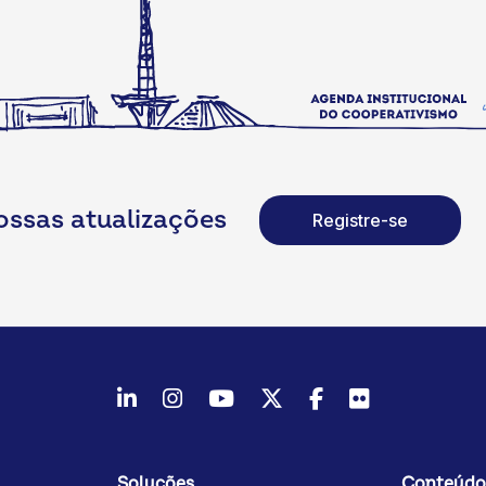
ossas atualizações
Registre-se
LinkedIn
Instagram
Youtube
Twitter/X
Facebook
Flickr
Soluções
Conteúdo