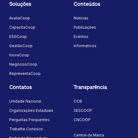
Soluções
Conteúdos
AvaliaCoop
Notícias
CapacitaCoop
Publicações
ESGCoop
Eventos
GestãoCoop
Informativos
InovaCoop
NegóciosCoop
RepresentaCoop
Contatos
Transparência
Unidade Nacional
OCB
Organizações Estaduais
SESCOOP
Perguntas Frequentes
CNCOOP
Trabalhe Conosco
Central da Marca