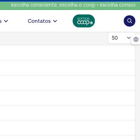
a consciente, escolha o coop • escolha consciente, escolha
Pesqui
s
Contatos
Mostrar #