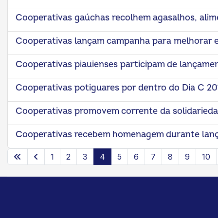
Cooperativas gaúchas recolhem agasalhos, alime
Cooperativas lançam campanha para melhorar e
Cooperativas piauienses participam de lançame
Cooperativas potiguares por dentro do Dia C 20
Cooperativas promovem corrente da solidarieda
Cooperativas recebem homenagem durante lan
1
2
3
4
5
6
7
8
9
10