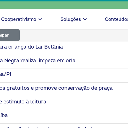
escolh
Cooperativismo
Soluções
Conteúdo
mpar
ara criança do Lar Betânia
 Negra realiza limpeza em orla
na/PI
ços gratuitos e promove conservação de praça
estimulo à leitura
íba