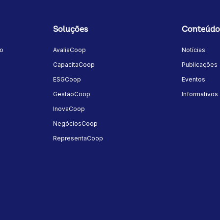
Soluções
Conteúdo
mo
AvaliaCoop
Notícias
a
CapacitaCoop
Publicações
ESGCoop
Eventos
GestãoCoop
Informativos
InovaCoop
NegóciosCoop
RepresentaCoop