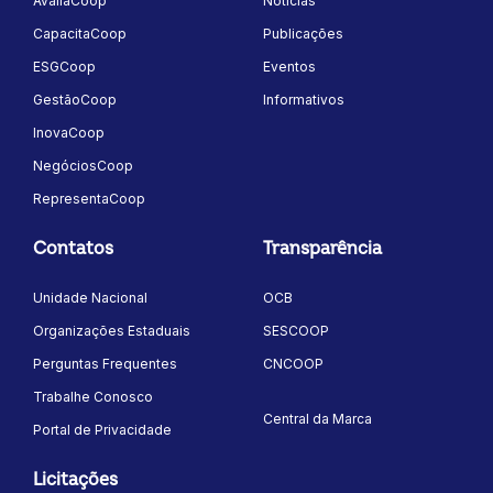
AvaliaCoop
Notícias
CapacitaCoop
Publicações
ESGCoop
Eventos
GestãoCoop
Informativos
InovaCoop
NegóciosCoop
RepresentaCoop
Contatos
Transparência
Unidade Nacional
OCB
Organizações Estaduais
SESCOOP
Perguntas Frequentes
CNCOOP
Trabalhe Conosco
Central da Marca
Portal de Privacidade
Licitações