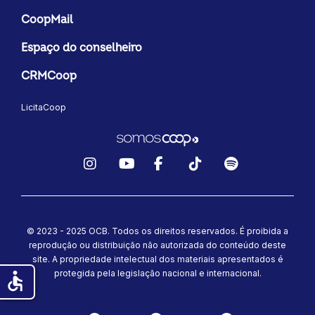
CoopMail
Espaço do conselheiro
CRMCoop
LicitaCoop
Instagram
YouTube
Facebook
TikTok
Spotify
© 2023 - 2025 OCB. Todos os direitos reservados. É proibida a
reprodução ou distribuição não autorizada do conteúdo deste
site.
A propriedade intelectual dos materiais apresentados é
protegida pela legislação nacional e internacional.
accessible