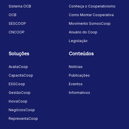
Sistema OCB
Conheça o Cooperativismo
OCB
Como Montar Cooperativa
SESCOOP
Movimento SomosCoop
CNCOOP
Anuário do Coop
Legislação
Soluções
Conteúdos
AvaliaCoop
Notícias
CapacitaCoop
Publicações
ESGCoop
Eventos
GestãoCoop
Informativos
InovaCoop
NegóciosCoop
RepresentaCoop