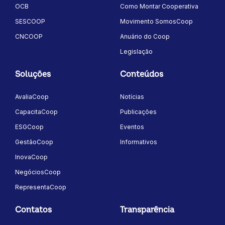
OCB
Como Montar Cooperativa
SESCOOP
Movimento SomosCoop
CNCOOP
Anuário do Coop
Legislação
Soluções
Conteúdos
AvaliaCoop
Notícias
CapacitaCoop
Publicações
ESGCoop
Eventos
GestãoCoop
Informativos
InovaCoop
NegóciosCoop
RepresentaCoop
Contatos
Transparência