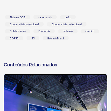
Sistema OCB
sistemaocb
união
CooperativismoNacional
Cooperativismo Nacional
Colaboracao
Economia
Inclusao
credito
COP30
B3
BolsadoBrasil
Conteúdos Relacionados