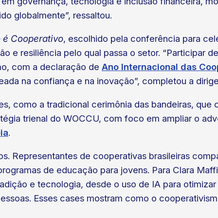
a em governança, tecnologia e inclusão financeira, m
do globalmente”, ressaltou.
o é Cooperativo
, escolhido pela conferência para ce
 e resiliência pelo qual passa o setor. “Participar 
smo, com a declaração de
Ano Internacional das Coo
da na confiança e na inovação”, completou a dirig
, como a tradicional cerimônia das bandeiras, que c
ratégia trienal do WOCCU, com foco em ampliar o adv
ia
.
s. Representantes de cooperativas brasileiras compa
ra e programas de educação para jovens. Para Clara Maf
adição e tecnologia, desde o uso de IA para otimizar
 pessoas. Esses cases mostram como o cooperativis