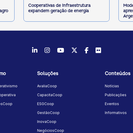
Cooperativas de Infraestrutura
Mode
 agro
expandem geração de energia
apre
Arge
LinkedIn
Instagram
Youtube
Twitter/X
Facebook
Flickr
smo
Soluções
Conteúdos
rativismo
AvaliaCoop
Notícias
perativa
CapacitaCoop
Publicações
osCoop
ESGCoop
Eventos
GestãoCoop
Informativos
InovaCoop
NegóciosCoop