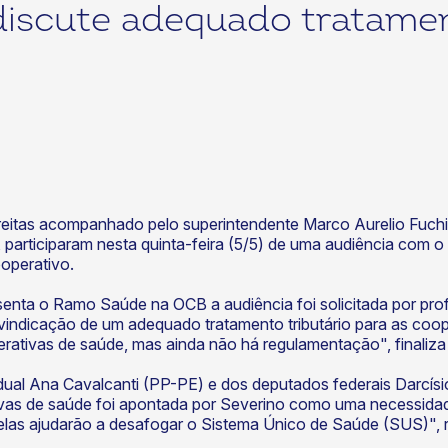
discute adequado tratamen
reitas acompanhado pelo superintendente Marco Aurelio Fuchi
articiparam nesta quinta-feira (5/5) de uma audiência com o
ooperativo.
nta o Ramo Saúde na OCB a audiência foi solicitada por prof
vindicação de um adequado tratamento tributário para as coope
erativas de saúde, mas ainda não há regulamentação", finaliza
ual Ana Cavalcanti (PP-PE) e dos deputados federais Darcí
vas de saúde foi apontada por Severino como uma necessidade 
las ajudarão a desafogar o Sistema Único de Saúde (SUS)", r