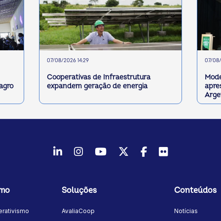
07/08/2026 14:29
07/08/
Cooperativas de Infraestrutura
Mode
 agro
expandem geração de energia
apre
Arge
LinkedIn
Instagram
Youtube
Twitter/X
Facebook
Flickr
smo
Soluções
Conteúdos
rativismo
AvaliaCoop
Notícias