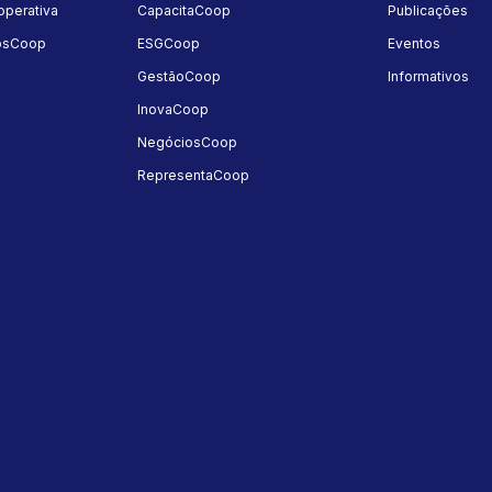
perativa
CapacitaCoop
Publicações
osCoop
ESGCoop
Eventos
GestãoCoop
Informativos
InovaCoop
NegóciosCoop
RepresentaCoop