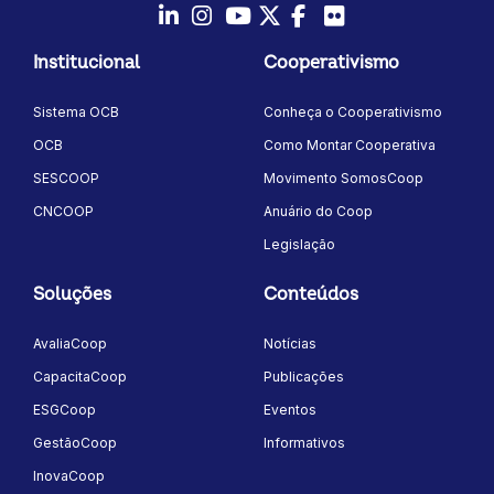
LinkedIn
Instagram
Youtube
Twitter/X
Facebook
Flickr
Institucional
Cooperativismo
Sistema OCB
Conheça o Cooperativismo
OCB
Como Montar Cooperativa
SESCOOP
Movimento SomosCoop
CNCOOP
Anuário do Coop
Legislação
Soluções
Conteúdos
AvaliaCoop
Notícias
CapacitaCoop
Publicações
ESGCoop
Eventos
GestãoCoop
Informativos
InovaCoop