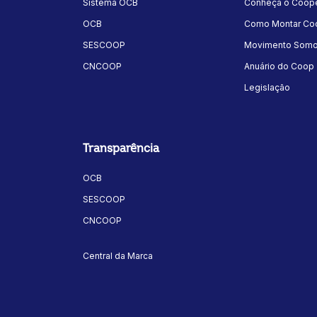
Sistema OCB
Conheça o Coope
OCB
Como Montar Coo
SESCOOP
Movimento Som
CNCOOP
Anuário do Coop
Legislação
Transparência
OCB
SESCOOP
CNCOOP
Central da Marca