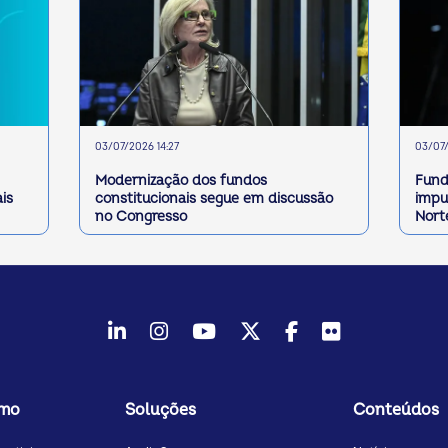
03/07/2026 14:27
03/07/
Modernização dos fundos
Fund
is
constitucionais segue em discussão
impu
no Congresso
Nort
LinkedIn
Instagram
Youtube
Twitter/X
Facebook
Flickr
smo
Soluções
Conteúdos