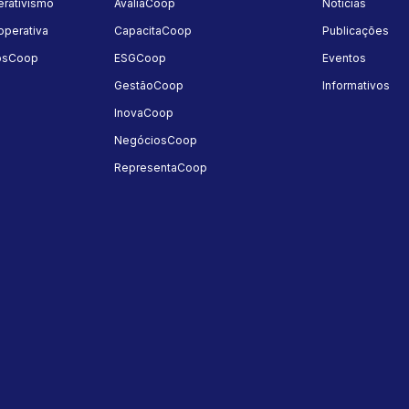
rativismo
AvaliaCoop
Notícias
perativa
CapacitaCoop
Publicações
osCoop
ESGCoop
Eventos
GestãoCoop
Informativos
InovaCoop
NegóciosCoop
RepresentaCoop