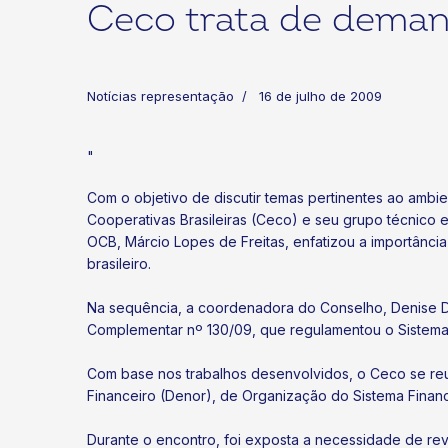
Ceco trata de dema
Notícias representação
16 de julho de 2009
"
ok
kr
Com o objetivo de discutir temas pertinentes ao amb
Cooperativas Brasileiras (Ceco) e seu grupo técnico es
OCB, Márcio Lopes de Freitas, enfatizou a importânc
brasileiro.
Na sequência, a coordenadora do Conselho, Denise Dam
Complementar nº 130/09, que regulamentou o Sistema
Com base nos trabalhos desenvolvidos, o Ceco se re
Financeiro (Denor), de Organização do Sistema Financ
Durante o encontro, foi exposta a necessidade de reve