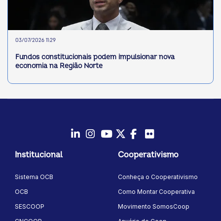
03/07/2026 11:29
Fundos constitucionais podem impulsionar nova
economia na Região Norte
LinkedIn
Instagram
Youtube
Twitter/X
Facebook
Flickr
Institucional
Cooperativismo
Sistema OCB
Conheça o Cooperativismo
OCB
Como Montar Cooperativa
SESCOOP
Movimento SomosCoop