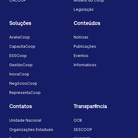
CNCOOP
Anuário do Coop
Legislação
Soluções
Conteúdos
AvaliaCoop
Notícias
CapacitaCoop
Publicações
ESGCoop
Eventos
GestãoCoop
Informativos
InovaCoop
NegóciosCoop
RepresentaCoop
Contatos
Transparência
Unidade Nacional
OCB
Organizações Estaduais
SESCOOP