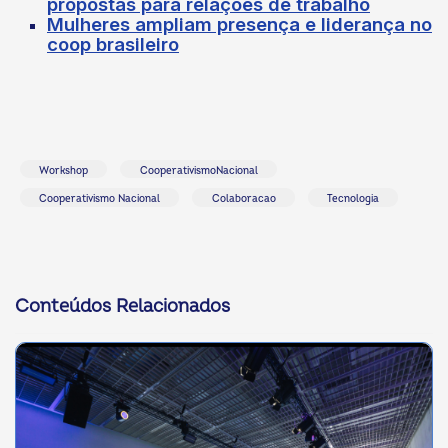
propostas para relações de trabalho
Mulheres ampliam presença e liderança no
coop brasileiro
Workshop
CooperativismoNacional
Cooperativismo Nacional
Colaboracao
Tecnologia
Conteúdos Relacionados