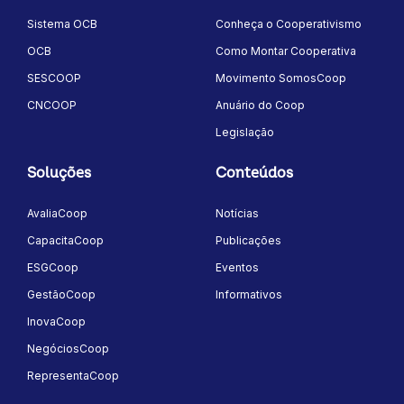
Sistema OCB
Conheça o Cooperativismo
OCB
Como Montar Cooperativa
SESCOOP
Movimento SomosCoop
CNCOOP
Anuário do Coop
Legislação
Soluções
Conteúdos
AvaliaCoop
Notícias
CapacitaCoop
Publicações
ESGCoop
Eventos
GestãoCoop
Informativos
InovaCoop
NegóciosCoop
RepresentaCoop