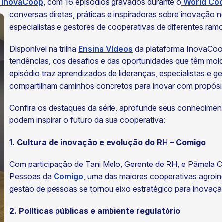
InovaCoop
, com 16 episódios gravados durante o
World Co
conversas diretas, práticas e inspiradoras sobre inovação n
especialistas e gestores de cooperativas de diferentes ram
Disponível na trilha
Ensina Vídeos
da plataforma InovaCoop
tendências, dos desafios e das oportunidades que têm mold
episódio traz aprendizados de lideranças, especialistas e g
compartilham caminhos concretos para inovar com propósi
Confira os destaques da série, aprofunde seus conheciment
podem inspirar o futuro da sua cooperativa:
1. Cultura de inovação e evolução do RH – Comigo
Com participação de Tani Melo, Gerente de RH, e Pâmela 
Pessoas da
Comigo
, uma das maiores cooperativas agroind
gestão de pessoas se tornou eixo estratégico para inovação
2. Políticas públicas e ambiente regulatório