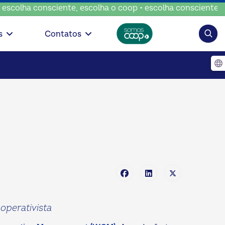
ciente, escolha o coop • escolha consciente, escolha o coo
Pesqui
s
Contatos
ooperativista