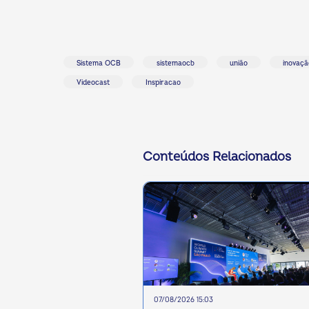
Sistema OCB
sistemaocb
união
inovaçã
Videocast
Inspiracao
Conteúdos Relacionados
07/08/2026 15:03