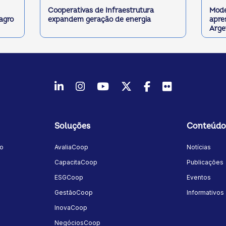
Cooperativas de Infraestrutura
Mode
 agro
expandem geração de energia
apre
Arge
LinkedIn
Instagram
Youtube
Twitter/X
Facebook
Flickr
Soluções
Conteúdo
mo
AvaliaCoop
Notícias
a
CapacitaCoop
Publicações
ESGCoop
Eventos
GestãoCoop
Informativos
InovaCoop
NegóciosCoop