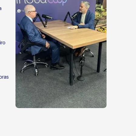
a
iro
oras