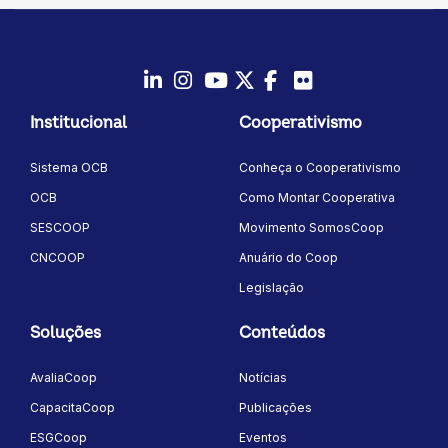
LinkedIn
Instagram
Youtube
Twitter/X
Facebook
Flickr
Institucional
Cooperativismo
Sistema OCB
Conheça o Cooperativismo
OCB
Como Montar Cooperativa
SESCOOP
Movimento SomosCoop
CNCOOP
Anuário do Coop
Legislação
Soluções
Conteúdos
AvaliaCoop
Notícias
CapacitaCoop
Publicações
ESGCoop
Eventos