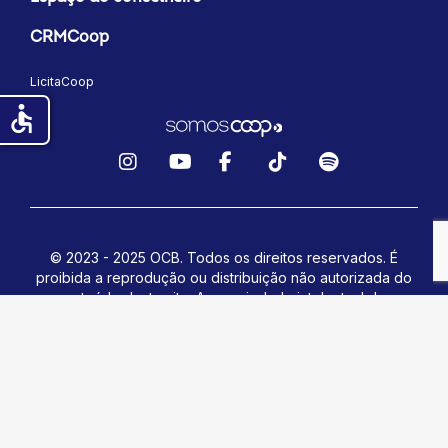
CRMCoop
LicitaCoop
accessible
Instagram
YouTube
Facebook
TikTok
Spotify
© 2023 - 2025 OCB. Todos os direitos reservados. É
proibida a reprodução ou distribuição não autorizada do
conteúdo deste site.
A propriedade intelectual dos
materiais apresentados é protegida pela legislação
nacional e internacional.