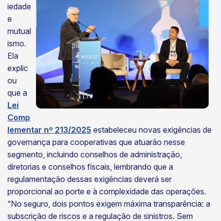
iedade
e
mutual
ismo.
Ela
explic
ou
que a
Lei
Comp
lementar nº 213/2025
estabeleceu novas exigências de
governança para cooperativas que atuarão nesse
segmento, incluindo conselhos de administração,
diretorias e conselhos fiscais, lembrando que a
regulamentação dessas exigências deverá ser
proporcional ao porte e à complexidade das operações.
“No seguro, dois pontos exigem máxima transparência: a
subscrição de riscos e a regulação de sinistros. Sem