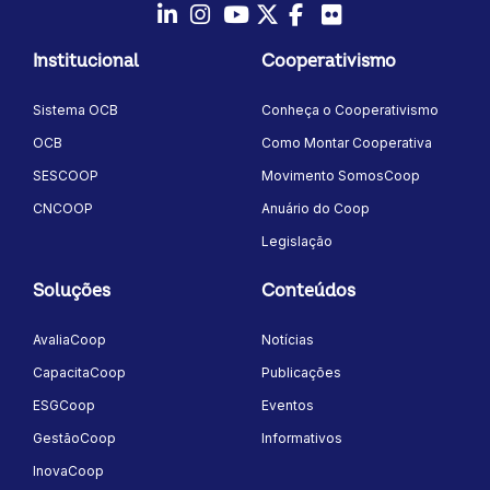
LinkedIn
Instagram
Youtube
Twitter/X
Facebook
Flickr
Institucional
Cooperativismo
Sistema OCB
Conheça o Cooperativismo
OCB
Como Montar Cooperativa
SESCOOP
Movimento SomosCoop
CNCOOP
Anuário do Coop
Legislação
Soluções
Conteúdos
AvaliaCoop
Notícias
CapacitaCoop
Publicações
ESGCoop
Eventos
GestãoCoop
Informativos
InovaCoop