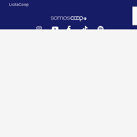
LicitaCoop
Instagram
YouTube
Facebook
TikTok
Spotify
© 2023 - 2025 OCB. Todos os direitos reservados. É
proibida a reprodução ou distribuição não autorizada do
conteúdo deste site.
A propriedade intelectual dos
materiais apresentados é protegida pela legislação
nacional e internacional.