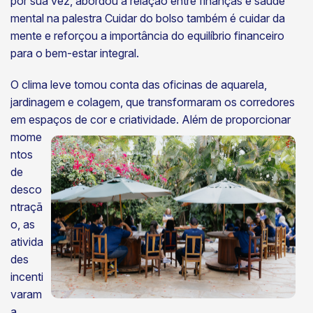
por sua vez, abordou a relação entre finanças e saúde
mental na palestra Cuidar do bolso também é cuidar da
mente e reforçou a importância do equilíbrio financeiro
para o bem-estar integral.
O clima leve tomou conta das oficinas de aquarela,
jardinagem e colagem, que transformaram os corredores
em espaços de cor e criatividade. Além de
proporcionar
mome
ntos
de
desco
ntraçã
o, as
ativida
des
incenti
varam
a