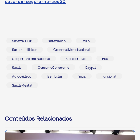
casa-do-seguro-na-cop30
Sistema OCB
sistemaocb
união
Sustentabilidade
CooperativismoNacional
Cooperativismo Nacional
Colaboracao
ESG
Saúde
ConsumoConsciente
Daypat
Autocuidado
BemEstar
Yoga
Funcional
SaudeMental
Conteúdos Relacionados