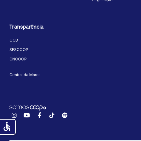
Transparência
OCB
SESCOOP
CNCOOP
Central da Marca
Instagram
YouTube
Facebook
TikTok
Spotify
accessible