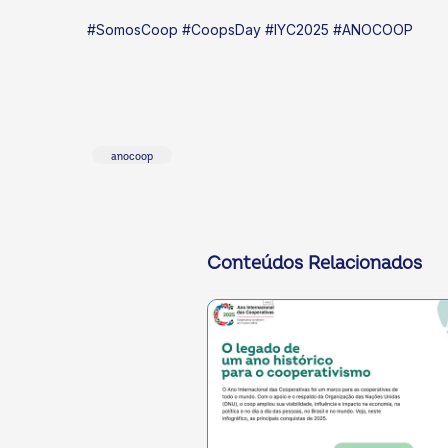
#SomosCoop #CoopsDay #IYC2025 #ANOCOOP
anocoop
Conteúdos Relacionados