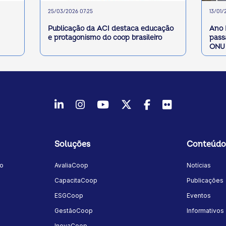
25/03/2026 07:25
13/01/
Publicação da ACI destaca educação
Ano 
e protagonismo do coop brasileiro
pass
ONU
LinkedIn
Instagram
Youtube
Twitter/X
Facebook
Flickr
Soluções
Conteúdo
mo
AvaliaCoop
Notícias
a
CapacitaCoop
Publicações
ESGCoop
Eventos
GestãoCoop
Informativos
InovaCoop