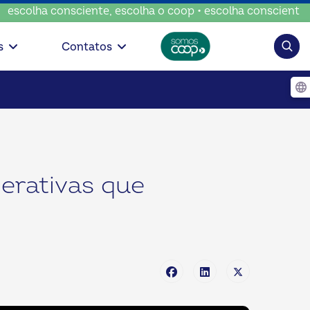
consciente, escolha o coop • escolha consciente, escolha o
Pesqui
s
Contatos
erativas que