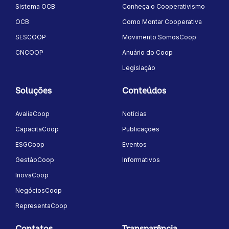
Sistema OCB
Conheça o Cooperativismo
OCB
Como Montar Cooperativa
SESCOOP
Movimento SomosCoop
CNCOOP
Anuário do Coop
Legislação
Soluções
Conteúdos
AvaliaCoop
Notícias
CapacitaCoop
Publicações
ESGCoop
Eventos
GestãoCoop
Informativos
InovaCoop
NegóciosCoop
RepresentaCoop
Contatos
Transparência