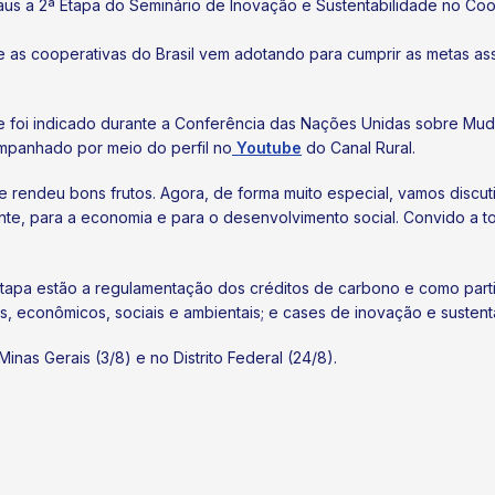
aus a 2ª Etapa do Seminário de Inovação e Sustentabilidade no Coo
 as cooperativas do Brasil vem adotando para cumprir as metas as
 foi indicado durante a Conferência das Nações Unidas sobre Mud
mpanhado por meio do perfil no
Youtube
do Canal Rural.
 rendeu bons frutos. Agora, de forma muito especial, vamos discuti
nte, para a economia e para o desenvolvimento social. Convido a t
apa estão a regulamentação dos créditos de carbono e como partic
s, econômicos, sociais e ambientais; e cases de inovação e susten
inas Gerais (3/8) e no Distrito Federal (24/8).