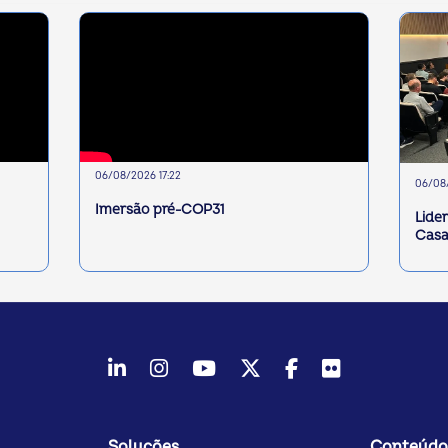
06/08/2026 17:22
06/08/
Imersão pré-COP31
Lide
Casa
LinkedIn
Instagram
Youtube
Twitter/X
Facebook
Flickr
Soluções
Conteúdo