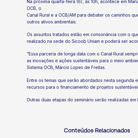
Na próxima quarta-feira (6), às 10h, acontece em Man
OCB, o
Canal Rural e a OCB/AM para debater os caminhos que
outros ativos ambientais.
Os assuntos tratados estão em consonância com o que
realizado na sede do Sicoob Uniam e poderá ser aco
“Essa parceria de longa data com o Canal Rural sempre
ok
kr
as inovações e ações sustentáveis para o meio ambie
Sistema OCB, Márcio Lopes de Freitas.
Entre os temas que serão abordados nesta segunda et
recursos para o financiamento de projetos sustentávei
Outras duas etapas do seminário serão realizadas em M
Conteúdos Relacionados