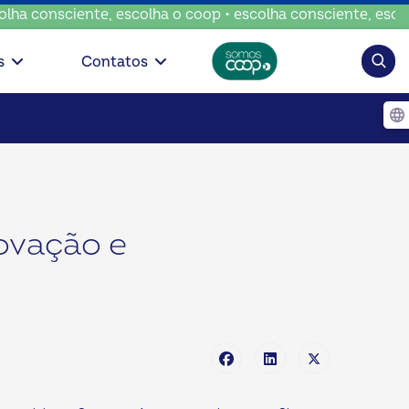
sciente, escolha o coop • escolha consciente, escolha o co
Pesqui
s
Contatos
ovação e