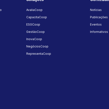
mo
AvaliaCoop
Notícias
a
CapacitaCoop
Publicações
ESGCoop
Eventos
GestãoCoop
Informativos
InovaCoop
NegóciosCoop
RepresentaCoop