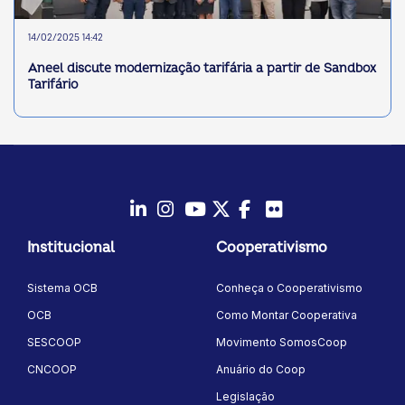
14/02/2025 14:42
Aneel discute modernização tarifária a partir de Sandbox
Tarifário
LinkedIn
Instagram
Youtube
Twitter/X
Facebook
Flickr
Institucional
Cooperativismo
Sistema OCB
Conheça o Cooperativismo
OCB
Como Montar Cooperativa
SESCOOP
Movimento SomosCoop
CNCOOP
Anuário do Coop
Legislação