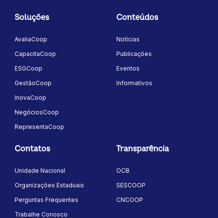
Soluções
Conteúdos
AvaliaCoop
Notícias
CapacitaCoop
Publicações
ESGCoop
Eventos
GestãoCoop
Informativos
InovaCoop
NegóciosCoop
RepresentaCoop
Contatos
Transparência
Unidade Nacional
OCB
Organizações Estaduais
SESCOOP
Perguntas Frequentes
CNCOOP
Trabalhe Conosco