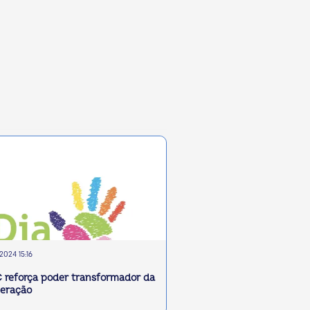
2024 15:16
C reforça poder transformador da
eração