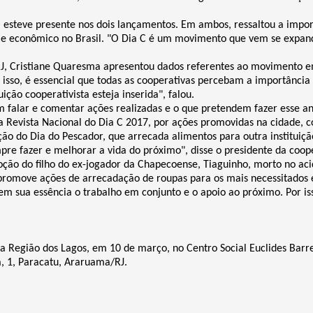
 esteve presente nos dois lançamentos. Em ambos, ressaltou a impor
e econômico no Brasil. "O Dia C é um movimento que vem se expandi
J, Cristiane Quaresma apresentou dados referentes ao movimento e
 isso, é essencial que todas as cooperativas percebam a importância
ção cooperativista esteja inserida", falou.
m falar e comentar ações realizadas e o que pretendem fazer esse a
da Revista Nacional do Dia C 2017, por ações promovidas na cidade,
ão do Dia do Pescador, que arrecada alimentos para outra instituiçã
pre fazer e melhorar a vida do próximo", disse o presidente da coop
ção do filho do ex-jogador da Chapecoense, Tiaguinho, morto no a
romove ações de arrecadação de roupas para os mais necessitados e
m sua essência o trabalho em conjunto e o apoio ao próximo. Por is
Região dos Lagos, em 10 de março, no Centro Social Euclides Barret
a, 1, Paracatu, Araruama/RJ.