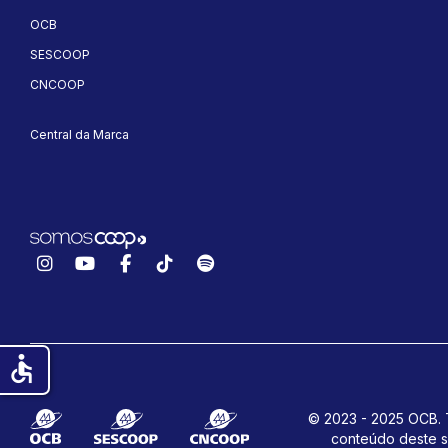
OCB
SESCOOP
CNCOOP
Central da Marca
Instagram
YouTube
Facebook
TikTok
Spotify
accessible
© 2023 - 2025 OCB. T
conteúdo deste s