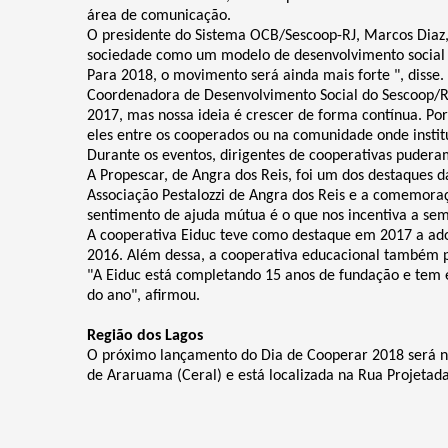
área de comunicação.
O presidente do Sistema OCB/Sescoop-RJ, Marcos Diaz,
sociedade como um modelo de desenvolvimento social 
Para 2018, o movimento será ainda mais forte ", disse.
Coordenadora de Desenvolvimento Social do Sescoop/R
2017, mas nossa ideia é crescer de forma contínua. Por
eles entre os cooperados ou na comunidade onde institui
Durante os eventos, dirigentes de cooperativas pudera
A Propescar, de Angra dos Reis, foi um dos destaques 
ok
kr
Associação Pestalozzi de Angra dos Reis e a comemoraç
sentimento de ajuda mútua é o que nos incentiva a sem
A cooperativa Eiduc teve como destaque em 2017 a ado
2016. Além dessa, a cooperativa educacional também p
"A Eiduc está completando 15 anos de fundação e tem e
do ano", afirmou.
Região dos Lagos
O próximo lançamento do Dia de Cooperar 2018 será na 
de Araruama (Ceral) e está localizada na Rua Projetad