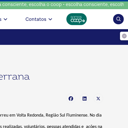
sciente, escolha o coop • escolha consciente, escolha o co
Pesqui
s
Contatos
errana
orreu em Volta Redonda, Região Sul Fluminense. No dia
 realizadas, voluntários, pessoas atendidas e ações na