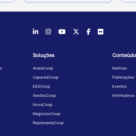
LinkedIn
Instagram
Youtube
Twitter/X
Facebook
Flickr
Soluções
Conteúdo
mo
AvaliaCoop
Notícias
a
CapacitaCoop
Publicações
ESGCoop
Eventos
GestãoCoop
Informativos
InovaCoop
NegóciosCoop
RepresentaCoop