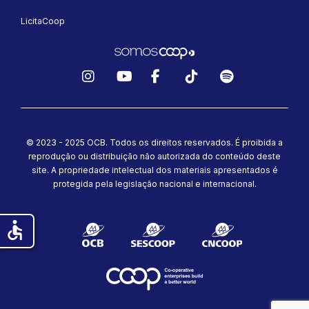
LicitaCoop
Instagram
YouTube
Facebook
TikTok
Spotify
© 2023 - 2025 OCB. Todos os direitos reservados. É proibida a
reprodução ou distribuição não autorizada do conteúdo deste
site.
A propriedade intelectual dos materiais apresentados é
protegida pela legislação nacional e internacional.
accessible