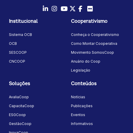
LinkedIn
Instagram
Youtube
Twitter/X
Facebook
Flickr
Institucional
Cooperativismo
Sistema OCB
Conheça o Cooperativismo
OCB
Como Montar Cooperativa
SESCOOP
Movimento SomosCoop
CNCOOP
Anuário do Coop
Legislação
Soluções
Conteúdos
AvaliaCoop
Notícias
CapacitaCoop
Publicações
ESGCoop
Eventos
GestãoCoop
Informativos
InovaCoop