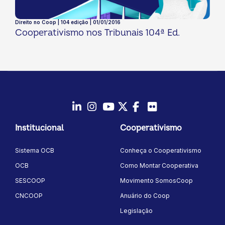
Direito no Coop | 104 edição | 01/01/2016
Cooperativismo nos Tribunais 104ª Ed.
LinkedIn
Instagram
Youtube
Twitter/X
Facebook
Flickr
Institucional
Cooperativismo
Sistema OCB
Conheça o Cooperativismo
OCB
Como Montar Cooperativa
SESCOOP
Movimento SomosCoop
CNCOOP
Anuário do Coop
Legislação