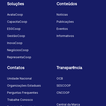
Soluções
Conteúdos
AvaliaCoop
Notícias
CapacitaCoop
Publicações
ESGCoop
Eventos
GestãoCoop
Informativos
InovaCoop
NegóciosCoop
RepresentaCoop
Contatos
Transparência
Unidade Nacional
OCB
Organizações Estaduais
SESCOOP
Perguntas Frequentes
CNCOOP
Trabalhe Conosco
Central da Marca