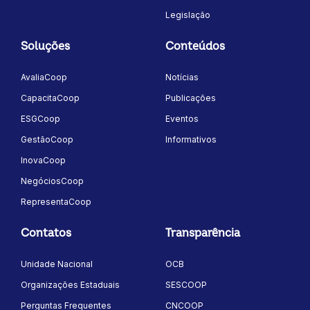
Legislação
Soluções
Conteúdos
AvaliaCoop
Notícias
CapacitaCoop
Publicações
ESGCoop
Eventos
GestãoCoop
Informativos
InovaCoop
NegóciosCoop
RepresentaCoop
Contatos
Transparência
Unidade Nacional
OCB
Organizações Estaduais
SESCOOP
Perguntas Frequentes
CNCOOP