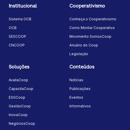
Institucional
Cooperativismo
Sistema OCB
Conheça o Cooperativismo
OCB
Como Montar Cooperativa
SESCOOP
Movimento SomosCoop
CNCOOP
Anuário do Coop
Legislação
Soluções
Conteúdos
AvaliaCoop
Notícias
CapacitaCoop
Publicações
ESGCoop
Eventos
GestãoCoop
Informativos
InovaCoop
NegóciosCoop