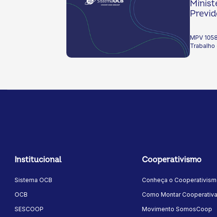
Minist
Previd
MPV 1058/
Trabalho 
Institucional
Cooperativismo
Sistema OCB
Conheça o Cooperativis
OCB
Como Montar Cooperativ
SESCOOP
Movimento SomosCoop