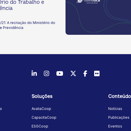
ério do Trabalho e
ência
21: A recriação do Ministério do
e Previdência
LinkedIn
Instagram
Youtube
Twitter/X
Facebook
Flickr
Soluções
Conteúdo
mo
AvaliaCoop
Notícias
a
CapacitaCoop
Publicações
ESGCoop
Eventos