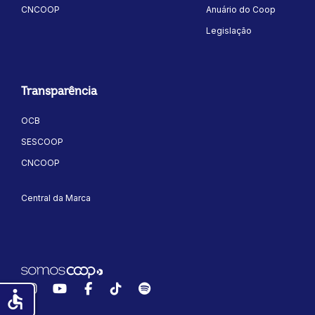
CNCOOP
Anuário do Coop
Legislação
Transparência
OCB
SESCOOP
CNCOOP
Central da Marca
Instagram
YouTube
Facebook
TikTok
Spotify
accessible