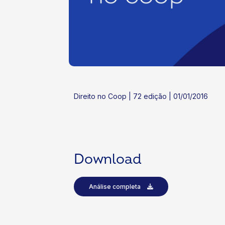
ok
kr
Direito no Coop | 72 edição | 01/01/2016
Download
Análise completa