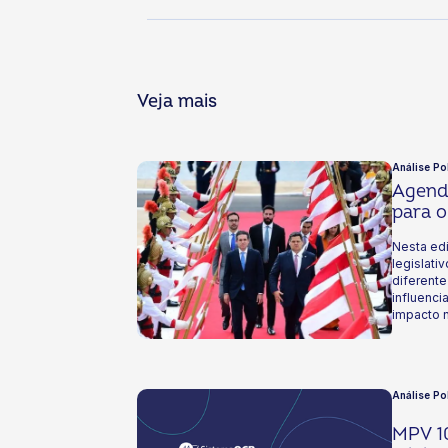
Veja mais
Análise Po
Agenda
para 
Nesta edi
legislat
diferent
influenci
impacto 
Análise Pol
MPV 10