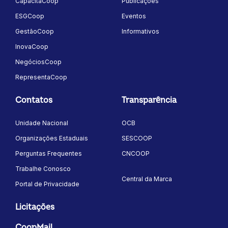
CapacitaCoop
Publicações
ESGCoop
Eventos
GestãoCoop
Informativos
InovaCoop
NegóciosCoop
RepresentaCoop
Contatos
Transparência
Unidade Nacional
OCB
Organizações Estaduais
SESCOOP
Perguntas Frequentes
CNCOOP
Trabalhe Conosco
Central da Marca
Portal de Privacidade
Licitações
CoopMail