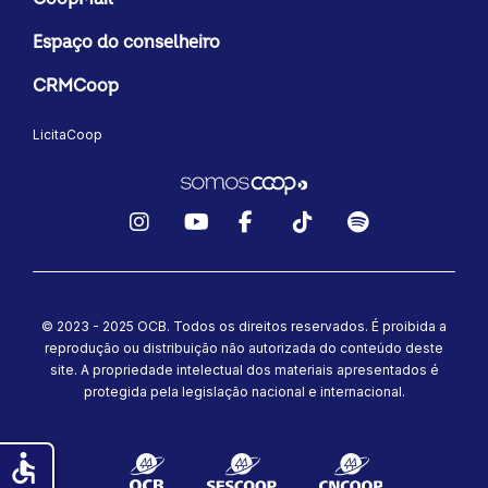
Espaço do conselheiro
CRMCoop
LicitaCoop
Instagram
YouTube
Facebook
TikTok
Spotify
© 2023 - 2025 OCB. Todos os direitos reservados. É proibida a
reprodução ou distribuição não autorizada do conteúdo deste
site.
A propriedade intelectual dos materiais apresentados é
protegida pela legislação nacional e internacional.
accessible